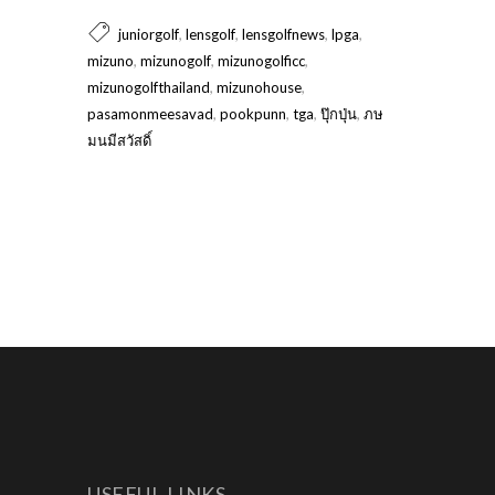
,
,
,
,
juniorgolf
lensgolf
lensgolfnews
lpga
,
,
,
mizuno
mizunogolf
mizunogolficc
,
,
mizunogolfthailand
mizunohouse
,
,
,
,
pasamonmeesavad
pookpunn
tga
ปุ๊กปุ่น
ภษ
มนมีสวัสดิ์
USEFUL LINKS