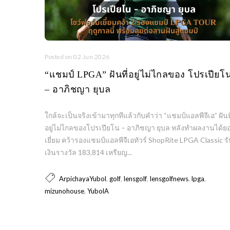
Posted on 02 Jun 2026
“แชมป์ LPGA” ฝันที่อยู่ไม่ไกลของ โปรเปียโ
– อาภิชญา ยุบล
ใกล้จะเป็นจริงเข้ามาทุกทีแล้วกับคำว่า “แชมป์แอลพีจีเอ” ฝันที
อยู่ไม่ไกลของโปรเปียโน – อาภิชญา ยุบล หลังทำผลงานได้ย
เยี่ยม คว้ารองแชมป์แอลพีจีเอทัวร์ ShopRite LPGA Classic รั
เงินรางวัล 183,814 เหรียญ...
,
,
,
,
,
ArpichayaYubol
golf
lensgolf
lensgolfnews
lpga
,
mizunohouse
YubolA