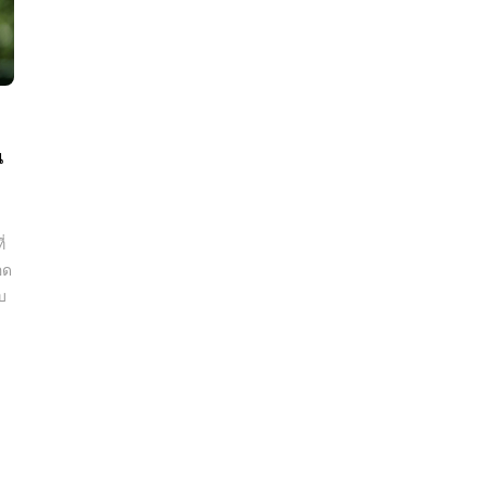
น
่
อด
บ