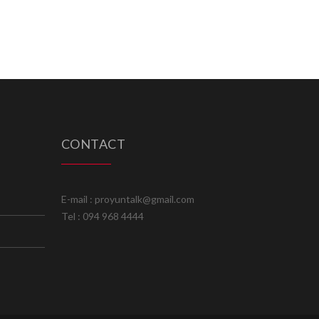
CONTACT
E-mail : proyuntalk@gmail.com
Tel : 094 968 4444