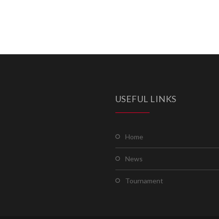
USEFUL LINKS
home
news
tournament