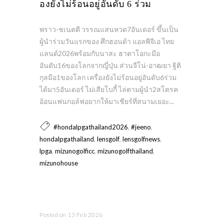
องยังไม่ร้อนอยู่อันดับ 6 ร่วม
พราว-ชเนตตี วรรณแสนหวด7อันเดอร์ ขึ้นเป็น
ผู้นำร่วมวันแรกของ ศึกฮอนด้า แอลพีจีเอ ไทย
แลนด์2026พร้อมกับนาสะ ฮาตาโอกะมือ
อันดับ16ของโลกจากญี่ปุ่น ส่วนจีโน่-อาฒยา ฐิติ
กุลมือ1ของโลก เครื่องยังไม่ร้อนอยู่อันดับ6ร่วม
ได้มา5อันเดอร์ ไม่เสียโบกี้ ไล่ตามผู้นำ2สโตรค
อ้อนแฟนกอล์ฟอยากให้มาเชียร์ที่สนามเยอะ...
,
,
#hondalpgathailand2026
#jeeno
,
,
,
hondalpgathailand
lensgolf
lensgolfnews
,
,
,
lpga
mizunogolficc
mizunogolfthailand
mizunohouse
Posted on 13 Feb 2026