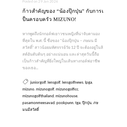
Posted on 29 Jan 2026
ก้าวสำคัญของ “น้องปุ๊กปุ่น” กับการเ
ป็นครอบครัว MIZUNO!
หากพูดถึงนักกอล์ฟเยาวชนหญิงที่น่าจับตามอง
ที่สุดใน พ.ศ. นี้ ชื่อของ “น้องปุ๊กปุ่น – ภษมน มี
สวัสดิ์” สาวน้อยมหัศจรรย์วัย 12 ปี จะต้องอยู่ในลิ
สต์อันดับต้นๆ อย่างแน่นอน และล่าสุดวันนี้ถือ
เป็นก้าวสำคัญที่ยิ่งใหญ่ในเส้นทางกอล์ฟอาชีพ
ของเธอ...
,
,
,
,
juniorgolf
lensgolf
lensgolfnews
lpga
,
,
,
mizuno
mizunogolf
mizunogolficc
,
,
mizunogolfthailand
mizunohouse
,
,
,
,
pasamonmeesavad
pookpunn
tga
ปุ๊กปุ่น
ภษ
มนมีสวัสดิ์