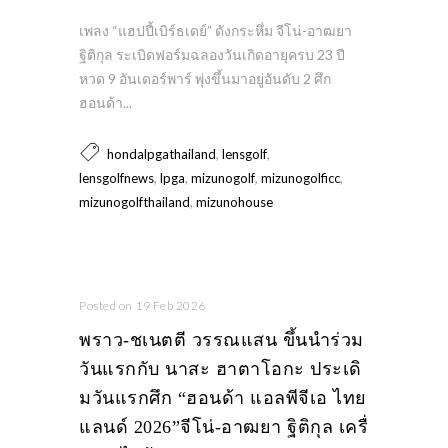
เพลง “แฮปปี้เบิร์ธเดย์” ดังกระหึ่ม จีโน่-อาฒยา
ฐิติกุล ระเบิดฟอร์มฉลองวันเกิดอายุครบ 23 ปี
หวด 9 อันเดอร์พาร์ พุ่งขึ้นมาอยู่อันดับ 2 ศึก
ฮอนด้า...
,
,
hondalpgathailand
lensgolf
,
,
,
,
lensgolfnews
lpga
mizunogolf
mizunogolficc
,
mizunogolfthailand
mizunohouse
Posted on 19 Feb 2026
พราว-ชเนตตี วรรณแสน ขึ้นนำร่วม
วันแรกกับ นาสะ ฮาตาโอกะ ประเดิ
มวันแรกศึก “ฮอนด้า แอลพีจีเอ ไทย
แลนด์ 2026”จีโน่-อาฒยา ฐิติกุล เครื่