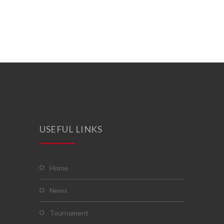
USEFUL LINKS
home
news
tournament