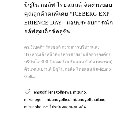
มิซูโน กอล์ฟ ไทยแลนด์ จัดงานขอบ
คุณลูกค้าคนพิเศษ “ICEBERG EXP
ERIENCE DAY” มอบประสบการณ์ก
อล์ฟสุดเอ็กซ์คลูซีฟ
ดร.รีเบคก้า รัสเซลล์ กรรมการบริหารและ
ประธานเจ้าหน้าที่บริหารสายงานสื่อสารองค์กร
บริษัท ไอ.ซี.ซี. อินเตอร์เนชั่นแนล จำกัด (มหาชน)
ตัวแทนแบรนด์ มิซูโน กอล์ฟ ไทยแลนด์ (Mizuno
Golf...
,
,
,
lensgolf
lensgolfnews
mizuno
,
,
,
mizunogolf
mizunogolficc
mizunogolfthailand
,
mizunohouse
โปรยุ่นตะลุยคุยกอล์ฟ