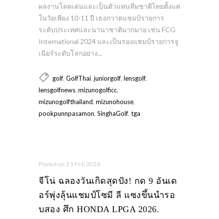
ผลงานโดดเด่นและเป็นตัวแทนทีมชาติไทยตั้งแต่
ในวัยเพียง 10-11 ปี เธอกวาดแชมป์รายการ
ระดับประเทศและนานาชาติมากมาย เช่น FCG
International 2024 และเป็นรองแชมป์รายการจู
เนียร์ระดับโลกอย่าง...
,
,
,
,
golf
GolfThai
juniorgolf
lensgolf
,
,
lensgolfnews
mizunogolficc
,
,
mizunogolfthailand
mizunohouse
,
,
pookpunnpasamon
SinghaGolf
tga
Posted on 21 Feb 2026
จีโน่ ฉลองวันเกิดสุดปัง! กด 9 อันเด
อร์พุ่งลุ้นแชมป์โซมี ลี แซงขึ้นนำรอ
บสอง ศึก HONDA LPGA 2026.