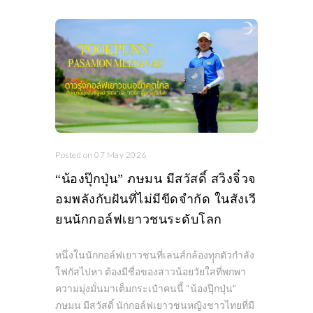
Posted on 07 May 2026
“น้องปุ๊กปุ่น” ภษมน มีสวัสดิ์ สวิงจิ๋วจ
อมพลังกับฝันที่ไม่มีขีดจำกัด ในสังเวี
ยนนักกอล์ฟเยาวชนระดับโลก
หนึ่งในนักกอล์ฟเยาวชนที่เลนส์กล้องทุุกตัวกำลัง
โฟกัสไปหา ต้องมีชื่อของสาวน้อยวัยใสที่พกพา
ความมุ่งมั่นมาเต็มกระเป๋าคนนี้ “น้องปุ๊กปุ่น”
ภษมน มีสวัสดิ์ นักกอล์ฟเยาวชนหญิงชาวไทยที่มี