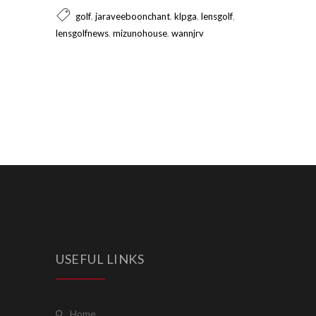
,
,
,
,
golf
jaraveeboonchant
klpga
lensgolf
,
,
lensgolfnews
mizunohouse
wannjrv
USEFUL LINKS
home