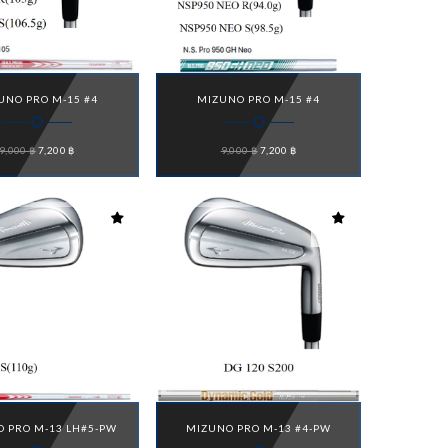
UNO PRO M-15 #4
MIZUNO PRO M-15 #4
Original
Current
Original
Current
9,000
฿
7,200
฿
9,000
฿
7,200
฿
price
price
price
price
was:
is:
was:
is:
9,000 ฿.
7,200 ฿.
9,000 ฿.
7,200 ฿.
 PRO M-13 LH#5-PW
MIZUNO PRO M-13 #4-PW