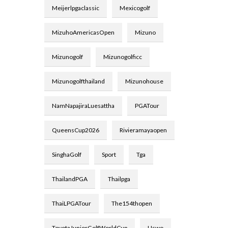
Meijerlpgaclassic
Mexicogolf
MizuhoAmericasOpen
Mizuno
Mizunogolf
Mizunogolficc
Mizunogolfthailand
Mizunohouse
NamNapajiraLuesattha
PGATour
QueensCup2026
Rivieramayaopen
SinghaGolf
Sport
Tga
ThailandPGA
Thailpga
ThaiLPGATour
The154thopen
ToyotaJuniorGolfWorldCup
Uswo