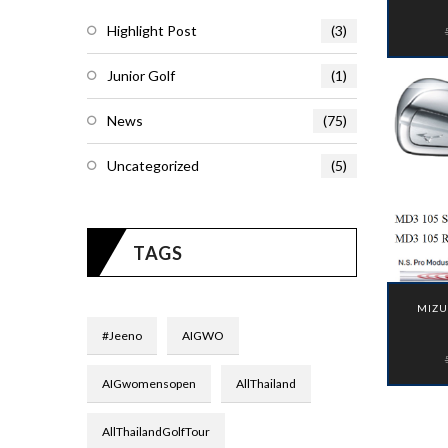
Highlight Post
(3)
Junior Golf
(1)
News
(75)
Uncategorized
(5)
TAGS
MIZU
#jeeno
AIGWO
AIGwomensopen
AllThailand
AllThailandGolfTour