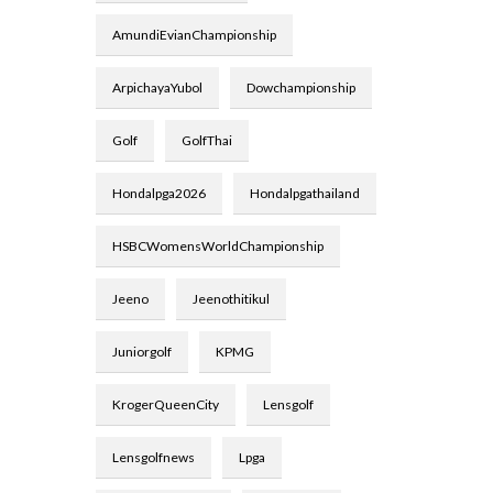
AmundiEvianChampionship
ArpichayaYubol
Dowchampionship
Golf
GolfThai
Hondalpga2026
Hondalpgathailand
HSBCWomensWorldChampionship
Jeeno
Jeenothitikul
Juniorgolf
KPMG
KrogerQueenCity
Lensgolf
Lensgolfnews
Lpga