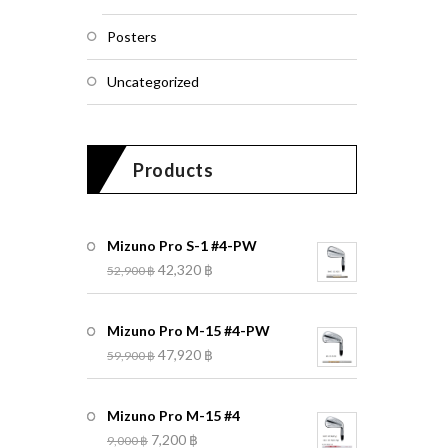
Posters
Uncategorized
Products
Mizuno Pro S-1 #4-PW
42,320
฿
52,900
฿
Mizuno Pro M-15 #4-PW
47,920
฿
59,900
฿
Mizuno Pro M-15 #4
7,200
฿
9,000
฿