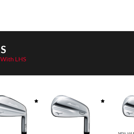
HS
 With LHS