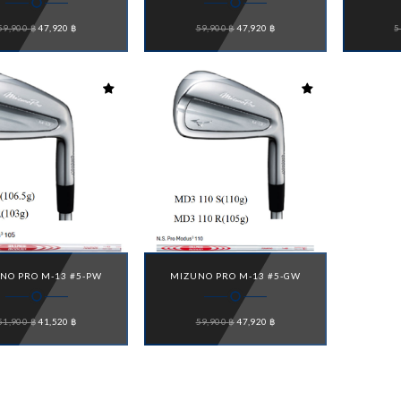
Original
Current
Original
Current
59,900
฿
47,920
฿
59,900
฿
47,920
฿
5
price
price
price
price
was:
is:
was:
is:
59,900 ฿.
47,920 ฿.
59,900 ฿.
47,920 ฿.
NO PRO M-13 #5-PW
MIZUNO PRO M-13 #5-GW
Original
Current
Original
Current
51,900
฿
41,520
฿
59,900
฿
47,920
฿
price
price
price
price
was:
is:
was:
is:
51,900 ฿.
41,520 ฿.
59,900 ฿.
47,920 ฿.