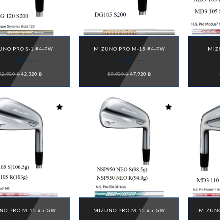
UNO PRO S-1 #4-PW
MIZUNO PRO M-15 #4-PW
MIZ
Original
Current
Original
Current
52,900
฿
42,320
฿
59,900
฿
47,920
฿
price
price
price
price
was:
is:
was:
is:
52,900 ฿.
42,320 ฿.
59,900 ฿.
47,920 ฿.
NO PRO M-15 #5-GW
MIZUNO PRO M-15 #5-GW
MIZUNO